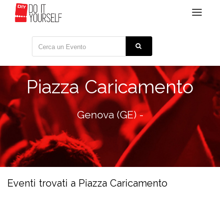
Toggle
navigat
Piazza Caricamento
Genova (GE) -
Eventi trovati a Piazza Caricamento