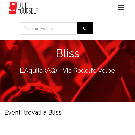
Toggle
navigat
Bliss
L'Aquila (AQ) - Via Rodolfo Volpe
Eventi trovati a Bliss