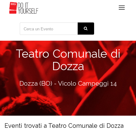
Toggle
navigat
Teatro Comunale di
Dozza
Dozza (BO) - Vicolo Campeggi 14
Eventi trovati a Teatro Comunale di Dozza