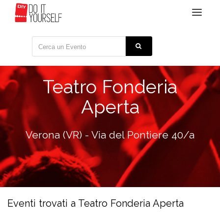
Toggle
navigat
Teatro Fonderia
Aperta
Verona (VR) - Via del Pontiere 40/a
Eventi trovati a Teatro Fonderia Aperta