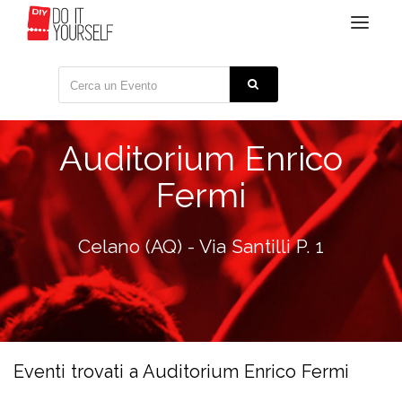
Toggle
navigat
Auditorium Enrico
Fermi
Celano (AQ) - Via Santilli P. 1
Eventi trovati a Auditorium Enrico Fermi