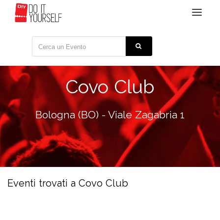
Toggle
navigat
Covo Club
Bologna (BO) - Viale Zagabria 1
Eventi trovati a Covo Club