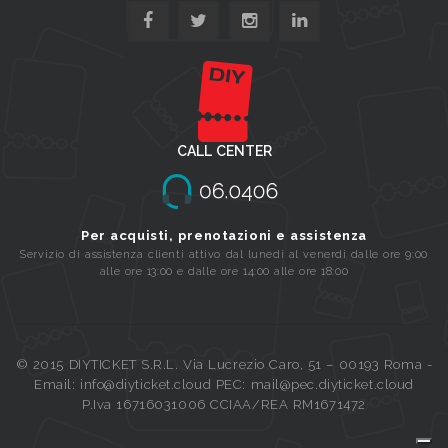
CALL CENTER
Per acquisti, prenotazioni e assistenza
Servizio di assistenza clienti attivo dal lunedi al venerdi dalle ore 9:00
alle ore 13:00 e dalle ore 14:00 alle ore 18:00
© 2015 DIYTICKET S.R.L. Via Lucrezio Caro, 51 – 00193 Roma -
Email: info@diyticket.cloud PEC: mail@pec.diyticket.cloud
P.Iva 16716031006 CCIAA/REA RM1671472