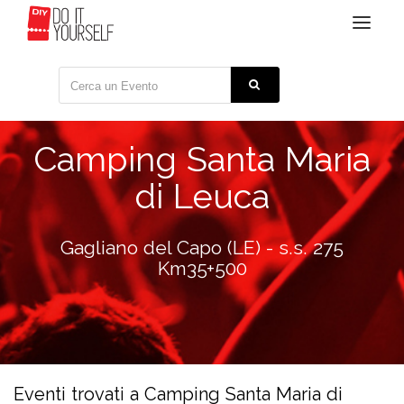
Toggle
navigat
Camping Santa Maria
di Leuca
Gagliano del Capo (LE) - s.s. 275
Km35+500
Eventi trovati a Camping Santa Maria di