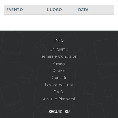
EVENTO
LUOGO
DATA
INFO
Chi Siamo
Termini e Condizioni
Privacy
Cookie
Contatti
Lavora con noi
F.A.Q.
Avvisi e Rimborsi
SEGUICI SU