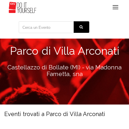
Toggle
navigat
Parco di Villa Arconati
Castellazzo di Bollate (MI) - via Madonna
Fametta, sna
Eventi trovati a Parco di Villa Arconati