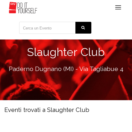
Toggle
navigat
Slaughter Club
Paderno Dugnano (MI) - Via Tagliabue 4
Eventi trovati a Slaughter Club