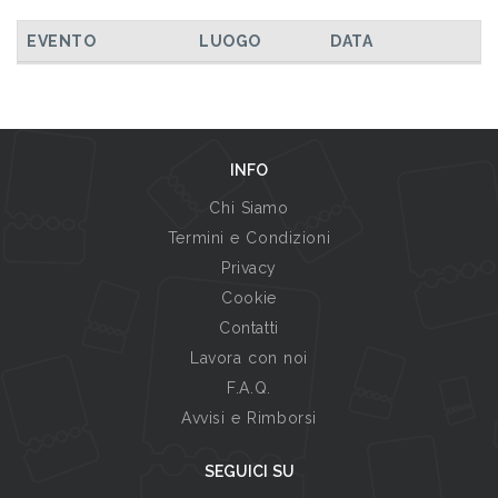
EVENTO
LUOGO
DATA
INFO
Chi Siamo
Termini e Condizioni
Privacy
Cookie
Contatti
Lavora con noi
F.A.Q.
Avvisi e Rimborsi
SEGUICI SU