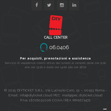
CALL CENTER
Per acquisti, prenotazioni e assistenza
Servizio di assistenza clienti attivo dal lunedi al venerdi dalle ore 9:00
alle ore 13:00 e dalle ore 14:00 alle ore 18:00
© 2015 DIYTICKET S.R.L. Via Lucrezio Caro, 51 – 00193 Roma -
Email: info@diyticket.cloud PEC: mail@pec.diyticket.cloud
P.Iva 16716031006 CCIAA/REA RM1671472