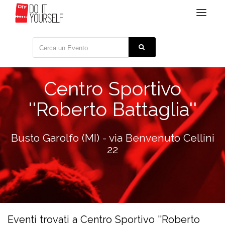
Toggle
navigat
Centro Sportivo
''Roberto Battaglia''
Busto Garolfo (MI) - via Benvenuto Cellini
22
Eventi trovati a Centro Sportivo ''Roberto