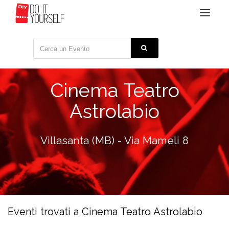
Toggle
navigat
Cinema Teatro
Astrolabio
Villasanta (MB) - Via Mameli 8
Eventi trovati a Cinema Teatro Astrolabio