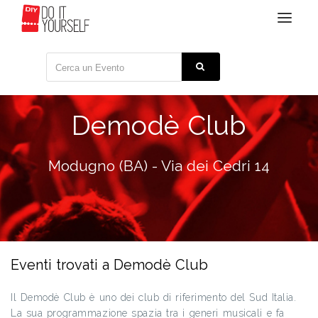
Toggle
navigat
Demodè Club
Modugno (BA) - Via dei Cedri 14
Eventi trovati a Demodè Club
Il Demodè Club è uno dei club di riferimento del Sud Italia.
La sua programmazione spazia tra i generi musicali e fa