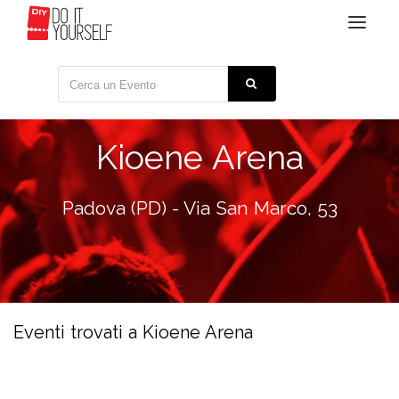
Toggle
navigat
Kioene Arena
Padova (PD) - Via San Marco, 53
Eventi trovati a Kioene Arena