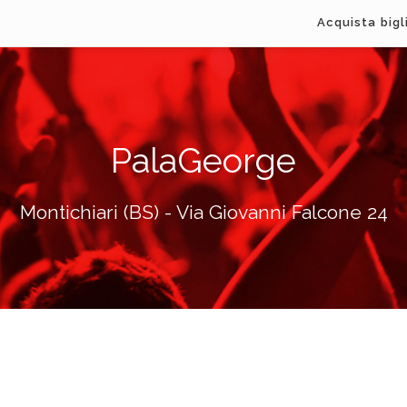
Acquista bigl
PalaGeorge
Montichiari (BS) - Via Giovanni Falcone 24