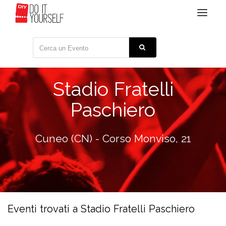
Toggle
navigat
Stadio Fratelli
Paschiero
Cuneo (CN) - Corso Monviso, 21
Eventi trovati a Stadio Fratelli Paschiero