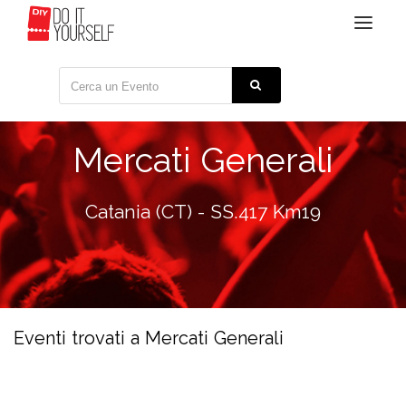
Toggle
navigat
Mercati Generali
Catania (CT) - SS.417 Km19
Eventi trovati a Mercati Generali