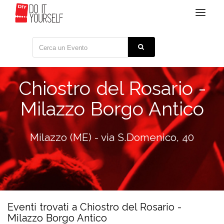
Toggle
navigat
Chiostro del Rosario -
Milazzo Borgo Antico
Milazzo (ME) - via S.Domenico, 40
Eventi trovati a Chiostro del Rosario -
Milazzo Borgo Antico