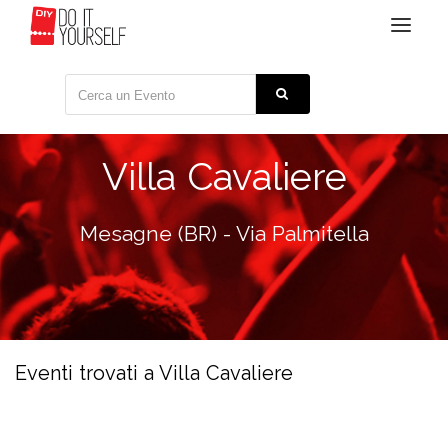
Toggle
navigat
Villa Cavaliere
Mesagne (BR) - Via Palmitella
Eventi trovati a Villa Cavaliere