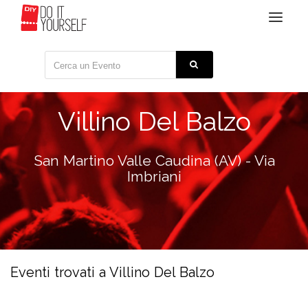
Toggle
navigat
Villino Del Balzo
San Martino Valle Caudina (AV) - Via
Imbriani
Eventi trovati a Villino Del Balzo