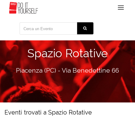
Toggle
navigat
Spazio Rotative
Piacenza (PC) - Via Benedettine 66
Eventi trovati a Spazio Rotative