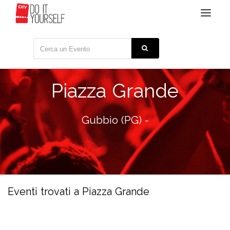
Toggle
navigat
Piazza Grande
Gubbio (PG) -
Eventi trovati a Piazza Grande