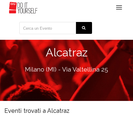
Toggle
navigat
Alcatraz
Milano (MI) - Via Valtellina 25
Eventi trovati a Alcatraz