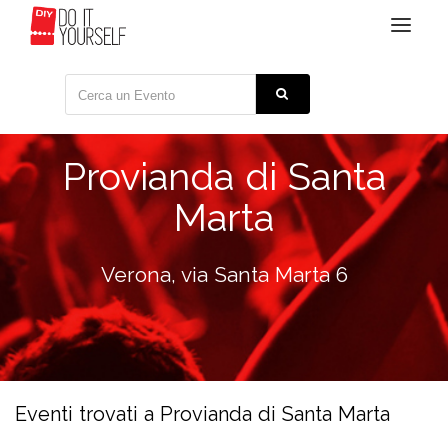
Toggle
navigat
Provianda di Santa
Marta
Verona, via Santa Marta 6
Eventi trovati a Provianda di Santa Marta