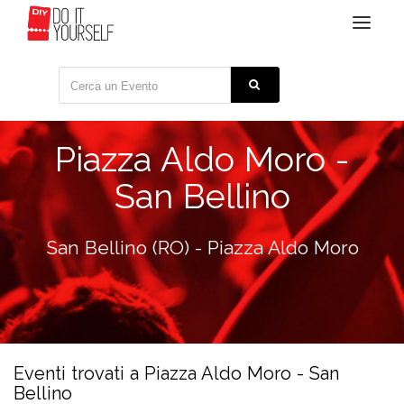
Toggle
navigat
Piazza Aldo Moro -
San Bellino
San Bellino (RO) - Piazza Aldo Moro
Eventi trovati a Piazza Aldo Moro - San
Bellino