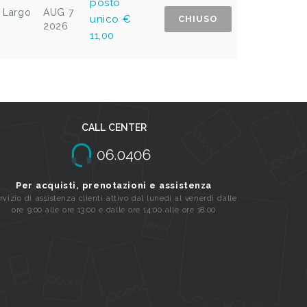
posto
, Largo
AUG 7
unico €
CHIUSO
2026
11,00
CALL CENTER
Per acquisti, prenotazioni e assistenza
rvizio di assistenza clienti attivo dal lunedi al venerdi dalle
ore 9:00 alle ore 13:00 e dalle ore 14:00 alle ore 18:00