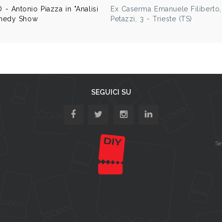
Antonio Piazza in "Analisi
Ex Caserma Emanuele Filiberto
omedy Show
Petazzi, 3 - Trieste (TS)
SEGUICI SU
Se