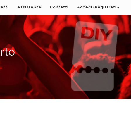
ietti
Assistenza
Contatti
Accedi/Registrati
rto