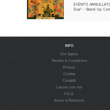
EVENTO ANNULLATO - 
Due" - Stand Up C
INFO
Chi Siamo
Termini e Condizioni
Privacy
Cookie
Contatti
Lavora con noi
F.A.Q.
Avvisi e Rimborsi