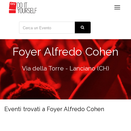
Toggle
navigat
Foyer Alfredo Cohen
Via della Torre - Lanciano (CH)
Eventi trovati a Foyer Alfredo Cohen