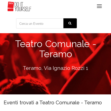
Toggle
navigat
Teatro Comunale -
Teramo
Teramo, Via Ignazio Rozzi 1
Eventi trovati a Teatro Comunale - Teramo