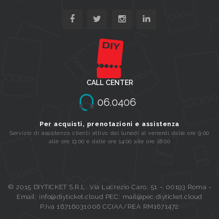
CALL CENTER
Per acquisti, prenotazioni e assistenza
Servizio di assistenza clienti attivo dal lunedi al venerdi dalle ore 9:00
alle ore 13:00 e dalle ore 14:00 alle ore 18:00
© 2015 DIYTICKET S.R.L. Via Lucrezio Caro, 51 – 00193 Roma -
Email: info@diyticket.cloud PEC: mail@pec.diyticket.cloud
P.Iva 16716031006 CCIAA/REA RM1671472