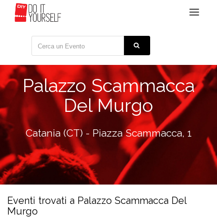
Toggle
navigat
Palazzo Scammacca
Del Murgo
Catania (CT) - Piazza Scammacca, 1
Eventi trovati a Palazzo Scammacca Del
Murgo