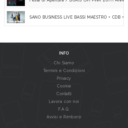
Festa di Apertura / BORIS (JP) PINK 20TH ANN
SANO BUSINESS LIVE BASSI MAESTRO + CDB + 
INFO
Chi Siamo
Termini e Condizioni
Privacy
Cookie
Contatti
Lavora con noi
F.A.Q.
Avvisi e Rimborsi