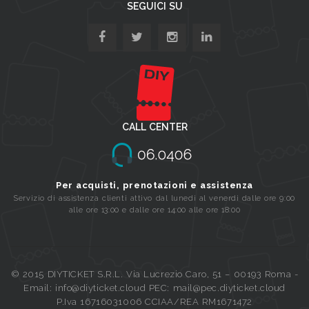
SEGUICI SU
CALL CENTER
Per acquisti, prenotazioni e assistenza
Servizio di assistenza clienti attivo dal lunedi al venerdi dalle ore 9:00
alle ore 13:00 e dalle ore 14:00 alle ore 18:00
© 2015 DIYTICKET S.R.L. Via Lucrezio Caro, 51 – 00193 Roma -
Email: info@diyticket.cloud PEC: mail@pec.diyticket.cloud
P.Iva 16716031006 CCIAA/REA RM1671472