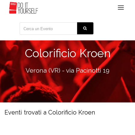
Toggle
navigat
Colorificio Kroen
Verona (VR) - via Pacinotti 19
Eventi trovati a Colorificio Kroen