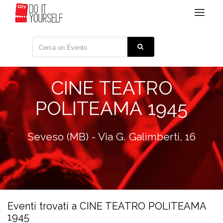
Toggle
navigat
CINE TEATRO
POLITEAMA 1945
Seveso (MB) - Via G. Galimberti, 16
Eventi trovati a CINE TEATRO POLITEAMA
1945