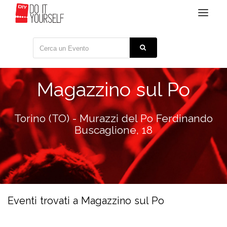
Toggle
navigat
Magazzino sul Po
Torino (TO) - Murazzi del Po Ferdinando
Buscaglione, 18
Eventi trovati a Magazzino sul Po