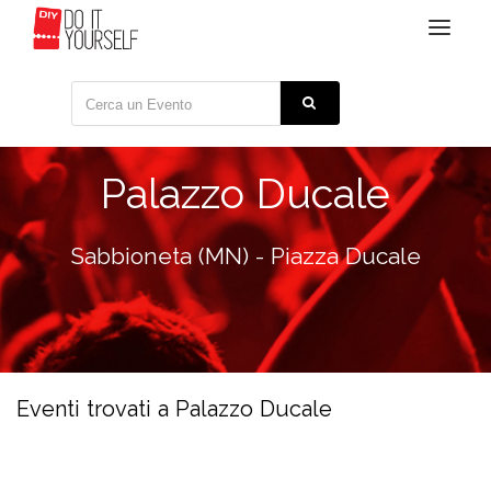
Toggle
navigat
Palazzo Ducale
Sabbioneta (MN) - Piazza Ducale
Eventi trovati a Palazzo Ducale