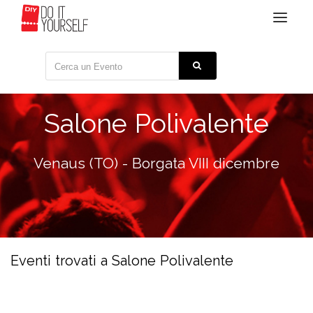
Toggle
navigat
Salone Polivalente
Venaus (TO) - Borgata VIII dicembre
Eventi trovati a Salone Polivalente