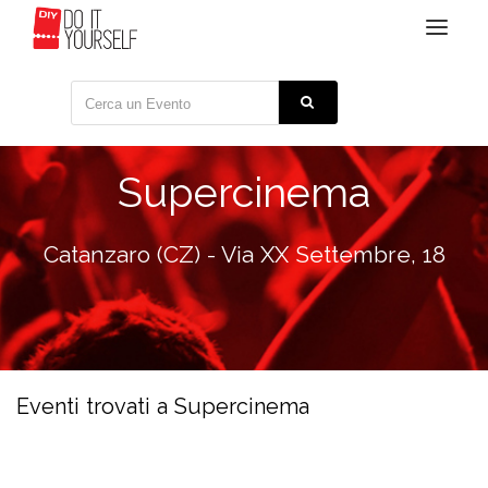
Toggle
navigat
Supercinema
Catanzaro (CZ) - Via XX Settembre, 18
Eventi trovati a Supercinema