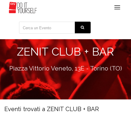
Toggle
navigat
ZENIT CLUB + BAR
Piazza Vittorio Veneto, 13E - Torino (TO)
Eventi trovati a ZENIT CLUB + BAR