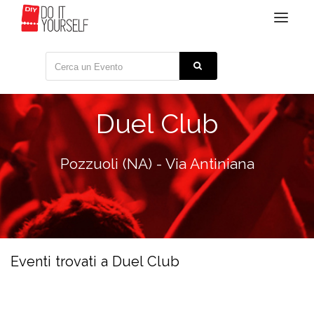
Toggle
navigat
Duel Club
Pozzuoli (NA) - Via Antiniana
Eventi trovati a Duel Club