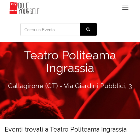
Toggle
navigat
Teatro Politeama
Ingrassia
Caltagirone (CT) - Via Giardini Pubblici, 3
Eventi trovati a Teatro Politeama Ingrassia