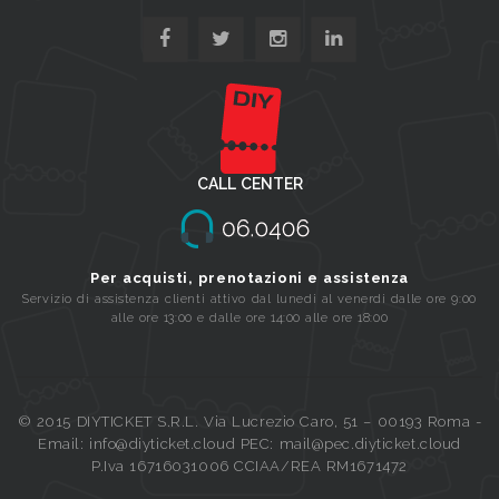
CALL CENTER
Per acquisti, prenotazioni e assistenza
Servizio di assistenza clienti attivo dal lunedi al venerdi dalle ore 9:00
alle ore 13:00 e dalle ore 14:00 alle ore 18:00
© 2015 DIYTICKET S.R.L. Via Lucrezio Caro, 51 – 00193 Roma -
Email: info@diyticket.cloud PEC: mail@pec.diyticket.cloud
P.Iva 16716031006 CCIAA/REA RM1671472