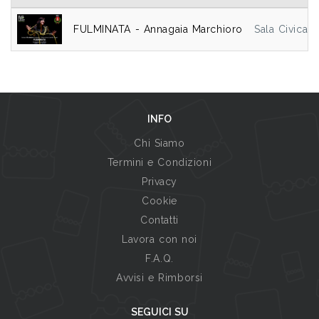
FULMINATA - Annagaia Marchioro
Sala Civica 
INFO
Chi Siamo
Termini e Condizioni
Privacy
Cookie
Contatti
Lavora con noi
F.A.Q.
Avvisi e Rimborsi
SEGUICI SU