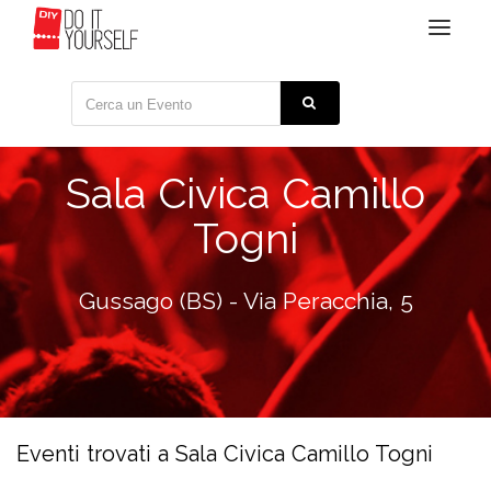
Toggle
navigat
Sala Civica Camillo
Togni
Gussago (BS) - Via Peracchia, 5
Eventi trovati a Sala Civica Camillo Togni