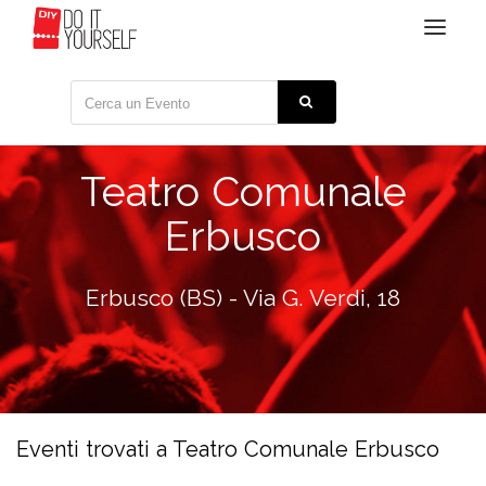
Toggle
navigat
Teatro Comunale
Erbusco
Erbusco (BS) - Via G. Verdi, 18
Eventi trovati a Teatro Comunale Erbusco