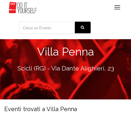
Toggle
navigat
Villa Penna
Scicli (RG) - Via Dante Alighieri, 23
Eventi trovati a Villa Penna