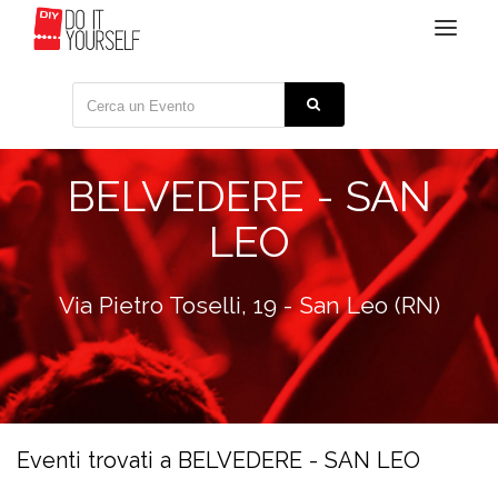
Toggle
navigat
BELVEDERE - SAN
LEO
Via Pietro Toselli, 19 - San Leo (RN)
Eventi trovati a BELVEDERE - SAN LEO