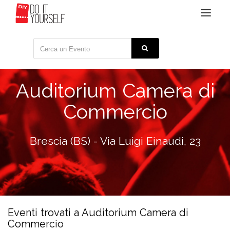
Toggle
navigat
Auditorium Camera di
Commercio
Brescia (BS) - Via Luigi Einaudi, 23
Eventi trovati a Auditorium Camera di
Commercio