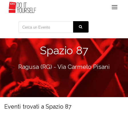
Toggle
navigat
Spazio 87
Ragusa (RG) - Via Carmelo Pisani
Eventi trovati a Spazio 87