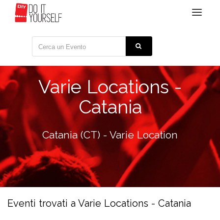
Toggle
navigat
Varie Locations -
Catania
Catania (CT) - Varie Location
Eventi trovati a Varie Locations - Catania