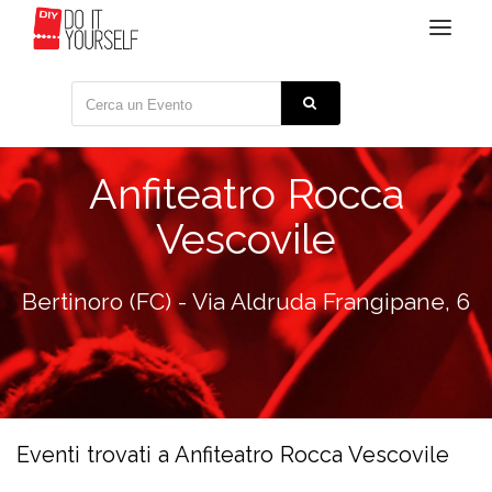
Toggle
navigat
Anfiteatro Rocca
Vescovile
Bertinoro (FC) - Via Aldruda Frangipane, 6
Eventi trovati a Anfiteatro Rocca Vescovile