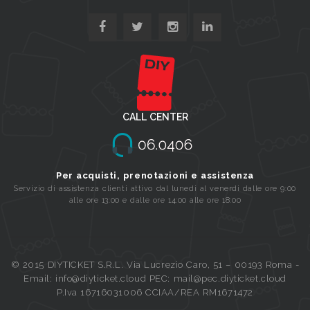
CALL CENTER
Per acquisti, prenotazioni e assistenza
Servizio di assistenza clienti attivo dal lunedi al venerdi dalle ore 9:00
alle ore 13:00 e dalle ore 14:00 alle ore 18:00
© 2015 DIYTICKET S.R.L. Via Lucrezio Caro, 51 – 00193 Roma -
Email: info@diyticket.cloud PEC: mail@pec.diyticket.cloud
P.Iva 16716031006 CCIAA/REA RM1671472