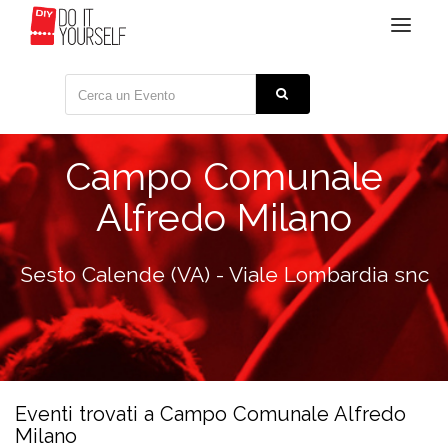
Toggle
navigat
Campo Comunale
Alfredo Milano
Sesto Calende (VA) - Viale Lombardia snc
Eventi trovati a Campo Comunale Alfredo
Milano