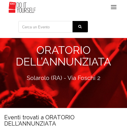
Toggle
navigat
ORATORIO
DELL’ANNUNZIATA
Solarolo (RA) - Via Foschi 2
Eventi trovati a ORATORIO
DELL’ANNUNZIATA