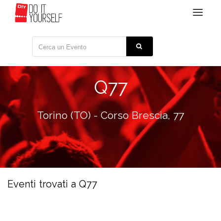
Toggle
navigat
Q77
Torino (TO) - Corso Brescia, 77
Eventi trovati a Q77